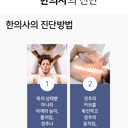
한의사
의 진단
한의사의 진단방법
1
2
목의 상태뿐
경추의
아니라
커브를
어깨의 높이,
확인하고
틀어짐,
경추의
경추나
움직임,