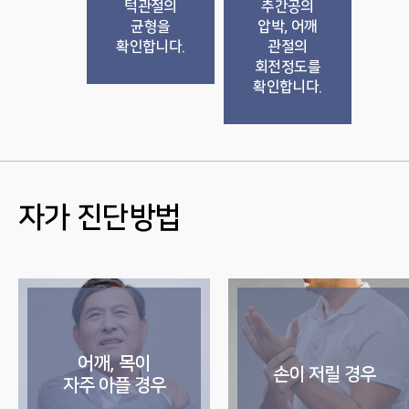
턱관절의
추간공의
균형을
압박, 어깨
확인합니다.
관절의
회전정도를
확인합니다.
자가 진단방법
어깨, 목이
손이 저릴 경우
자주 아플 경우