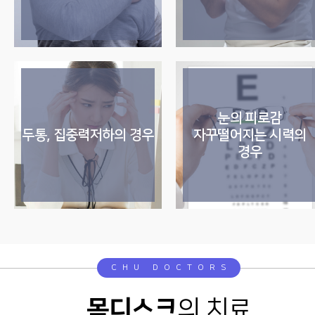
눈의 피로감
두통, 집중력저하의 경우
자꾸떨어지는 시력의
경우
CHU DOCTORS
목디스크
의 치료