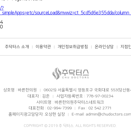
/?
_simpleApps=etc/sourceLoad&mvwiz=ct_5cd5d6e355dda/co
4
0
추닥터스 소개
이용약관
개인정보취급방침
온라인상담
지점
|
|
|
|
상호명 : 바른한의원
06025) 서울특별시 영등포구 국회대로 553(당산동
|
대표자 : 김준
사업자등록번호 : 778-97-00234
|
사이트명 : 바른한의원추닥터스네트워크
대표전화 : 02-994-7399
Fax : 02 542 2771
|
홈페이지광고담당자: 오상현 실장
E-mail: admin@chudoctors.co
|
COPYRIGHT © 2019 추 닥터스. ALL RIGHTS RESERVED.