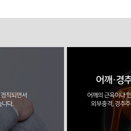
어깨·경추
 경직되면서
어깨의 근육이나 
습니다.
외부충격, 경추주