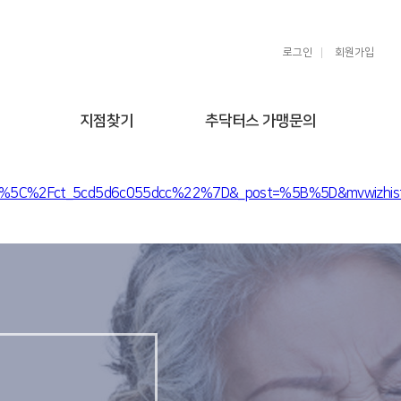
로그인
회원가입
지점찾기
추닥터스 가맹문의
9e%5C%2Fct_5cd5d6c055dcc%22%7D&_post=%5B%5D&mvwizhist