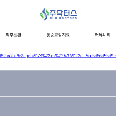
척추질환
통증교정치료
커뮤니티
n_5cfd62a47ae6e&_get=%7B%22idx%22%3A%22ct_5cd5d66d55d