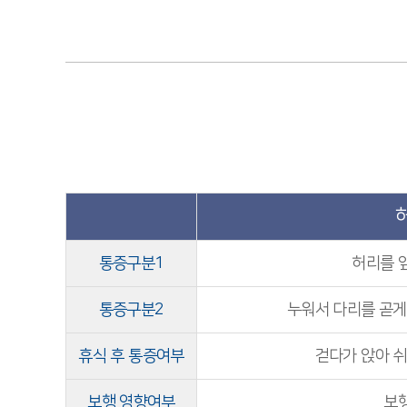
통증구분1
허리를 
통증구분2
누워서 다리를 곧게
휴식 후 통증여부
걷다가 앉아 
보행 영향여부
보