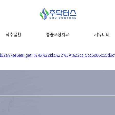
척추질환
통증교정치료
커뮤니티
n_5cfd62a47ae6e&_get=%7B%22idx%22%3A%22ct_5cd5d66c55d