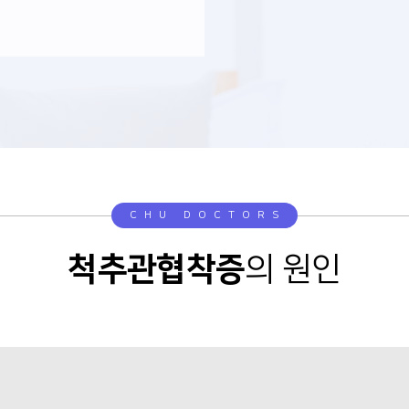
CHU DOCTORS
척추관협착증
의 원인