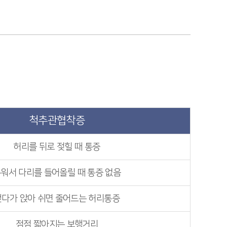
척추관협착증
허리를 뒤로 젖힐 때 통증
워서 다리를 들어올릴 때 통증 없음
걷다가 앉아 쉬면 줄어드는 허리통증
점점 짧아지는 보행거리