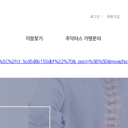
로그인
회원가입
지점찾기
추닥터스 가맹문의
9c%5C%2Fct_5cd5d6b155dbf%22%7D&_post=%5B%5D&mvwizhist