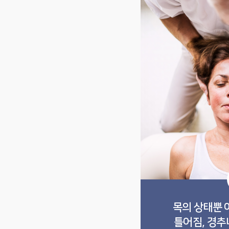
목의 상태뿐 
틀어짐, 경추