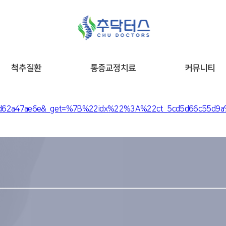
척추질환
통증교정치료
커뮤니티
n_5cfd62a47ae6e&_get=%7B%22idx%22%3A%22ct_5cd5d66c55d