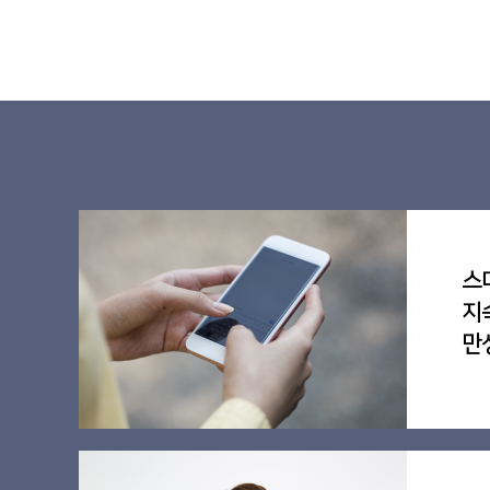
스
지
만