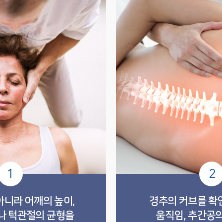
1
2
아니라 어깨의 높이,
경추의 커브를 확
나 턱관절의 균형을
움직임, 추간공의