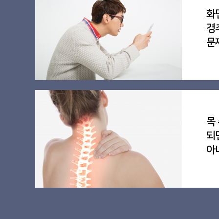
화
경
문
목
되
아