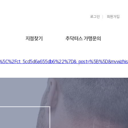
로그인
회원가입
지점찾기
추닥터스 가맹문의
9a%5C%2Fct_5cd5d6a655db6%22%7D&_post=%5B%5D&mvwizhist