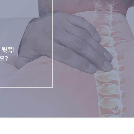
 뒷목!
요?