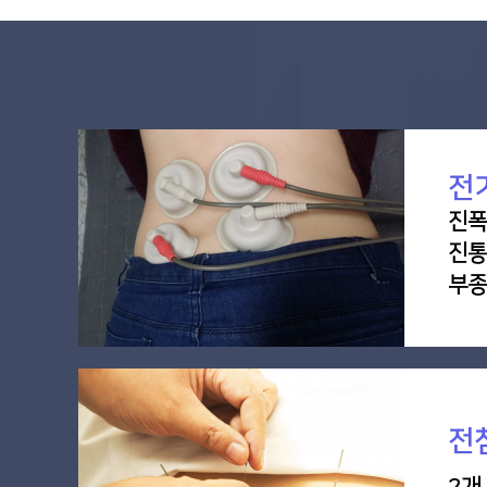
전
진폭
진통
부종
전
2개