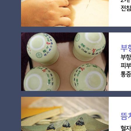
전침
부
부항
피부
통증
뜸
혈자