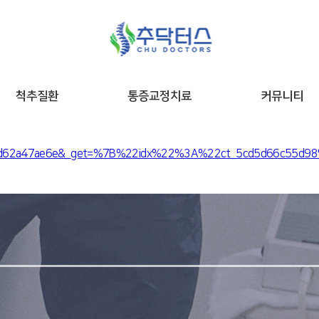
척추질환
통증교정치료
커뮤니티
n_5cfd62a47ae6e&_get=%7B%22idx%22%3A%22ct_5cd5d66c55d