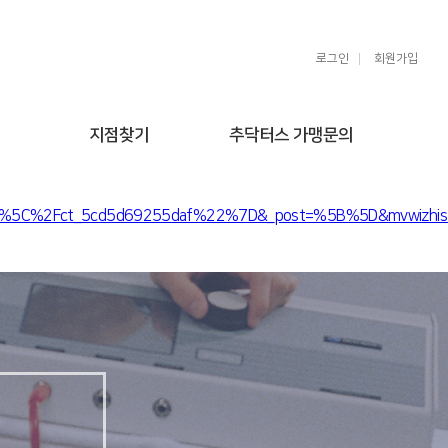
로그인
회원가입
지점찾기
추닥터스 가맹문의
98%5C%2Fct_5cd5d69255daf%22%7D&_post=%5B%5D&mvwizhist