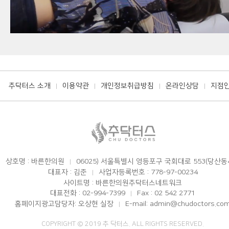
추닥터스 소개
이용약관
개인정보취급방침
온라인상담
지점
|
|
|
|
상호명 : 바른한의원
06025) 서울특별시 영등포구 국회대로 553(당산동
|
대표자 : 김준
사업자등록번호 : 778-97-00234
|
사이트명 : 바른한의원추닥터스네트워크
대표전화 : 02-994-7399
Fax : 02 542 2771
|
홈페이지광고담당자: 오상현 실장
E-mail: admin@chudoctors.co
|
COPYRIGHT © 2019 추 닥터스. ALL RIGHTS RESERVED.