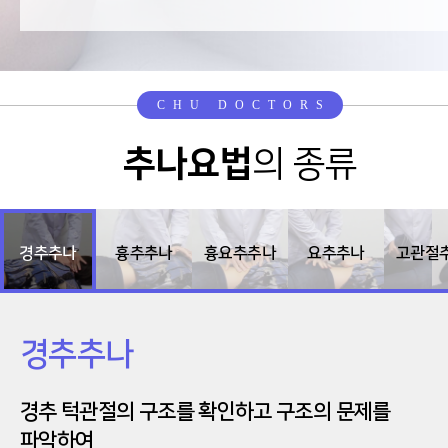
CHU DOCTORS
추나요법
의 종류
경추추나
흉추추나
흉요추추나
요추추나
고관절
경추추나
경추 턱관절의 구조를 확인하고 구조의 문제를
파악하여